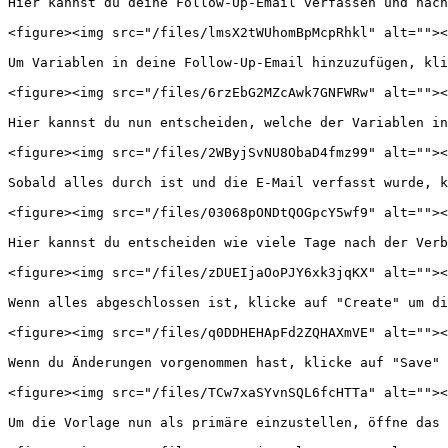
Hier kannst du deine Follow-Up-Email verfassen und nach
<figure><img src="/files/lmsX2tWUhomBpMcpRhkl" alt=""><
Um Variablen in deine Follow-Up-Email hinzuzufügen, kli
<figure><img src="/files/6rzEbG2MZcAwk7GNFWRw" alt=""><
Hier kannst du nun entscheiden, welche der Variablen in
<figure><img src="/files/2WByjSvNU8ObaD4fmz99" alt=""><
Sobald alles durch ist und die E-Mail verfasst wurde, k
<figure><img src="/files/03068pONDtQOGpcY5wf9" alt=""><
Hier kannst du entscheiden wie viele Tage nach der Verb
<figure><img src="/files/zDUEIjaOoPJY6xk3jqKX" alt=""><
Wenn alles abgeschlossen ist, klicke auf "Create" um di
<figure><img src="/files/q0DDHEHApFd2ZQHAXmVE" alt=""><
Wenn du Änderungen vorgenommen hast, klicke auf "Save" 
<figure><img src="/files/TCw7xaSYvnSQL6fcHTTa" alt=""><
Um die Vorlage nun als primäre einzustellen, öffne das 