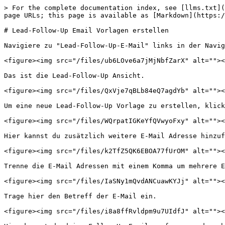
> For the complete documentation index, see [llms.txt](
page URLs; this page is available as [Markdown](https:/
# Lead-Follow-Up Email Vorlagen erstellen

Navigiere zu "Lead-Follow-Up-E-Mail" links in der Navig
<figure><img src="/files/ub6LOve6a7jMjNbfZarX" alt=""><
Das ist die Lead-Follow-Up Ansicht.

<figure><img src="/files/QxVje7qBLb84eQ7agdYb" alt=""><
Um eine neue Lead-Follow-Up Vorlage zu erstellen, klick
<figure><img src="/files/WQrpatIGKeYfQVwyoFxy" alt=""><
Hier kannst du zusätzlich weitere E-Mail Adresse hinzuf
<figure><img src="/files/k2TfZ5QK6EBOA77fUrOM" alt=""><
Trenne die E-Mail Adressen mit einem Komma um mehrere E
<figure><img src="/files/IaSNy1mQvdANCuawKYJj" alt=""><
Trage hier den Betreff der E-Mail ein.

<figure><img src="/files/i8a8ffRvldpm9u7UIdfJ" alt=""><